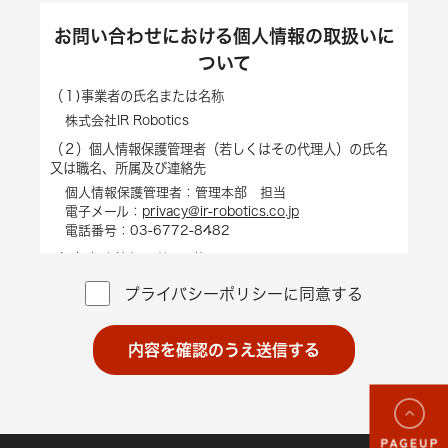
お問い合わせにおける個人情報の取扱いに
ついて
（１)事業者の氏名または名称
株式会社IR Robotics
（２）個人情報保護管理者（若しくはその代理人）の氏名
又は職名、所属及び連絡先
個人情報保護管理者：管理本部 担当
電子メール：
privacy@ir-robotics.co.jp
電話番号：03-6772-8482
（３）個人情報の利用目的
当社は、収集した個人情報について、以下の目的のため
プライバシーポリシーに同意する
に利用いたします。
ご相談・お問い合わせへの回答のため
資料請求に対する発送のため
内容を確認のうえ送信する
サービス・イベントの案内のため
（４）個人情報の第三者提供について
取得した個人情報は法令等による場合を除いて第三者に
提供することがあります。