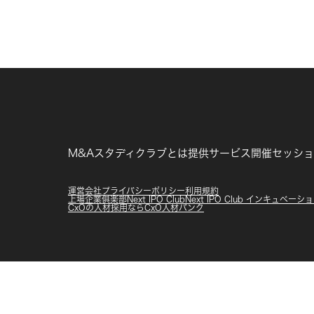
M&Aスタディクラブとは
提供サービス
開催セッショ
運営会社
プライバシーポリシー
利用規約
上場企業俱楽部
Next IPO Club
Next IPO Club インキュベー
CxOの人材採用ならCxO人材バンク