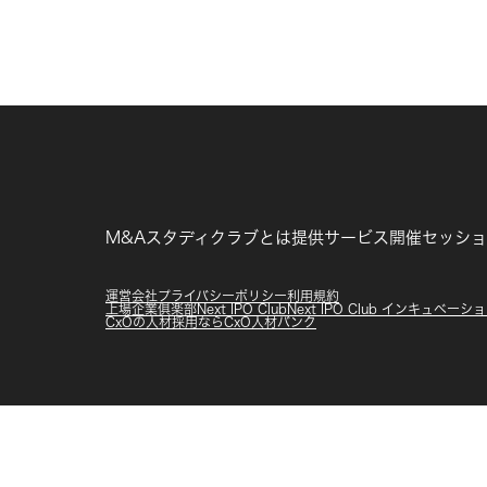
M&Aスタディクラブとは
提供サービス
開催セッショ
運営会社
プライバシーポリシー
利用規約
上場企業俱楽部
Next IPO Club
Next IPO Club インキュベー
CxOの人材採用ならCxO人材バンク