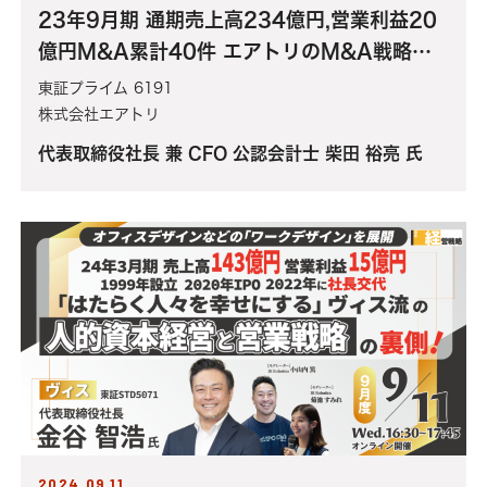
23年9月期 通期売上高234億円,営業利益20
億円M&A累計40件 エアトリのM&A戦略と
は？買収した子会社3社をIPOさせた裏側から
東証プライム 6191
失敗したM&Aまでを赤裸々に語る！
株式会社エアトリ
代表取締役社長 兼 CFO 公認会計士 柴田 裕亮 氏
2024.09.11