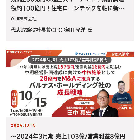
額約100億円！住宅ローンテックを軸に新規
プロダクトを展開するiYell社の資金調達とプ
iYell株式会社
ロダクトグロースの舞台裏をぶっちゃける！
代表取締役社長兼CEO 窪田 光洋 氏
2024.10.15
～2024年3月期 売上103億/営業利益8億円