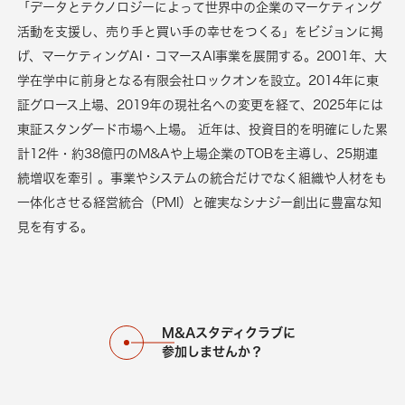
「データとテクノロジーによって世界中の企業のマーケティング
活動を支援し、売り手と買い手の幸せをつくる」をビジョンに掲
げ、マーケティングAI・コマースAI事業を展開する。2001年、大
学在学中に前身となる有限会社ロックオンを設立。2014年に東
証グロース上場、2019年の現社名への変更を経て、2025年には
東証スタンダード市場へ上場。 近年は、投資目的を明確にした累
計12件・約38億円のM&Aや上場企業のTOBを主導し、25期連
続増収を牽引 。事業やシステムの統合だけでなく組織や人材をも
一体化させる経営統合（PMI）と確実なシナジー創出に豊富な知
見を有する。
M&Aスタディクラブに
参加しませんか？