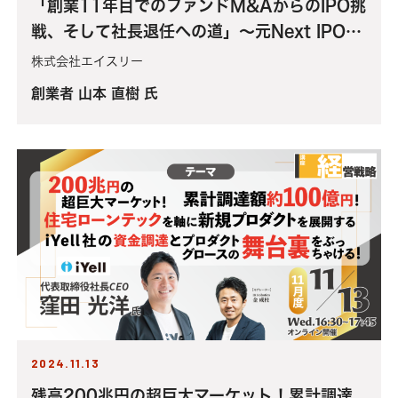
「創業11年目でのファンドM&AからのIPO挑
戦、そして社長退任への道」～元Next IPO
Club会員社長のファンド売却からのIPO準備
株式会社エイスリー
の苦労と挫折、社長退任の裏側までぶっちゃけ
創業者 山本 直樹 氏
る～
2024.11.13
残高200兆円の超巨大マーケット！累計調達