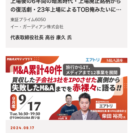
上場後の6年間の暗黒時代・上場廃止銘柄から
の復活劇・23年上場によるTOB俺みたいにな
るな！20年間の”後悔だらけ”の経営者人生を
東証プライム6050
振り返る！
イー・ガーディアン株式会社
代表取締役社長 高谷 康久 氏
2024.09.17