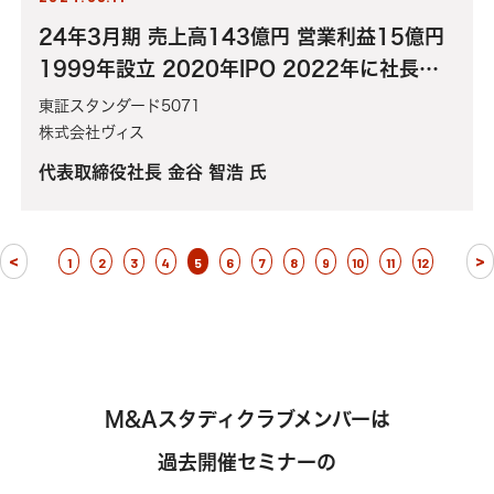
24年3月期 売上高143億円 営業利益15億円
1999年設立 2020年IPO 2022年に社長交
代「はたらく人々を幸せにする」ヴィス流の人
東証スタンダード5071
的資本経営と営業戦略の裏側！
株式会社ヴィス
代表取締役社長 金谷 智浩 氏
<
>
1
2
3
4
5
6
7
8
9
10
11
12
M&Aスタディクラブメンバーは
過去開催セミナーの