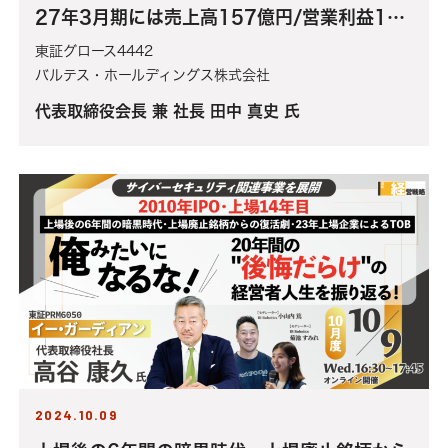
27年3月期には売上高157億円/営業利益16
億円を見込む～中期経営計画達成に向けた中核
東証グロース4442
施策として28億円をM&Aに投資するバルテ
バルテス・ホールディングス株式会社
ス・ホールディング社の成長戦略
代表取締役会長 兼 社長 田中 真史 氏
2024.10.09