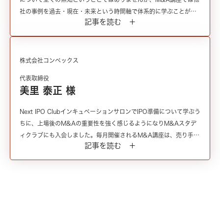
社の事例を過去・現在・未来という時間軸で体系的に学ぶことがで
記事を読む ＋
きることに魅力を感じて入会しました。M&Aの成功と失敗は、その
後の事業成長にどのような影響を与えたかという側面で計られるた
め、実行中におけるいくつもの選択の正誤を判断するには時間の経
過も必要ですが、M&A講座ではM&A後の評価まで含めた事例を聞
株式会社コンベックス
き、それを自社のフレームワークに当てはめることで、判断基準の
代表取締役
ストックを貯めていくことができています。机上の空論ではなく実
美里 泰正 様
例に基づくM&Aの苦労話も聞けることは非常に勉強になっていま
す。
Next IPO ClubインキュベーションサロンでIPO準備について学ぶう
ちに、上場後のM&Aの重要性を強く感じるようになりM&Aスタデ
ィクラブにも入会しました。毎月開催されるM&A講座は、売り手・
記事を読む ＋
買い手関係なく勉強になる内容です。成功体験はもちろんですが、
トラブル等の失敗談はクローズドの場だからこそ聞くことができ
る、このコミュニティならではのコンテンツだと思います。セミナ
ー後の交流会は、講師の方に個別相談ができる場として貴重な時間
です。講義と懇親会という異なる空気感で講師に質問や相談ができ
株式会社AIK
ることはM&A講座の特長だと思います。また、定期的に事務局から
代表取締役
配信されるM&A関連のニュースには、開示資料だけでは分かりづら