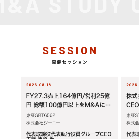
M&A STUDY 
SESSION
開催セッション
2026.08.18
2026.
FY27.3売上164億円/営利25億
株式
円 総額100億円以上をM&Aに投
CEO
資！57億円を投じて海外企業を
東証GRT6562
東証ST
24年に上場企業も買収「買収哲
株式会社ジーニー
株式会
学」とAI時代のM&A戦略を全解
代表取締役代表執行役員グループCEO
代表取
工藤 智昭 氏