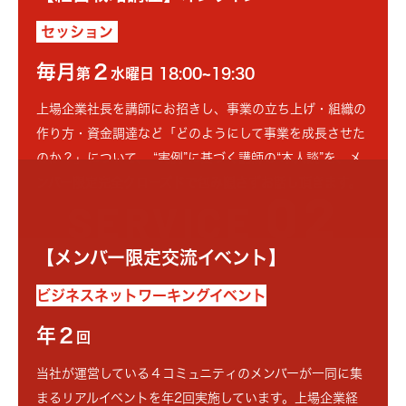
セッション
毎月
２
第
水曜日 18:00~19:30
上場企業社長を講師にお招きし、事業の立ち上げ・組織の
作り方・資金調達など「どのようにして事業を成長させた
のか？」について、 “実例”に基づく講師の“本人談”を、メ
ンバー限定完全クローズドで包み隠さずお話し頂きます。
02
SERVICE
【メンバー限定交流イベント】
ビジネスネットワーキングイベント
年２
回
当社が運営している４コミュニティのメンバーが一同に集
まるリアルイベントを年2回実施しています。上場企業経