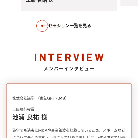
剖
セッション一覧を見る
INTERVIEW
メンバーインタビュー
株式会社識学
（東証GRT7049）
上級執行役員
池浦 良祐 様
識学でも過去にM&Aや事業譲渡を経験しているため、スキームなど
について全くの無知ということではありませんが、M&A講座では他